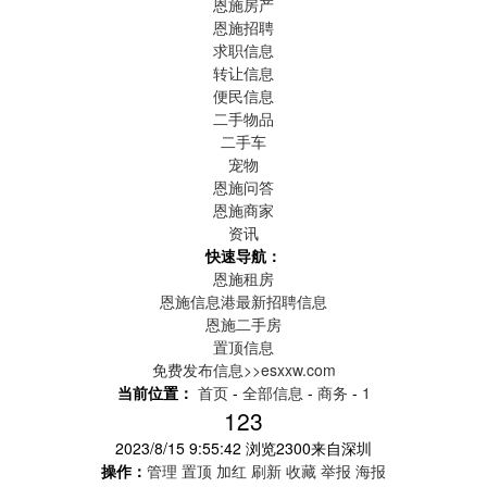
恩施房产
恩施招聘
求职信息
转让信息
便民信息
二手物品
二手车
宠物
恩施问答
恩施商家
资讯
快速导航：
恩施租房
恩施信息港最新招聘信息
恩施二手房
置顶信息
免费发布信息>>esxxw.com
当前位置：
首页
-
全部信息
-
商务
-
1
123
2023/8/15 9:55:42
浏览
2300
来自
深圳
操作：
管理
置顶
加红
刷新
收藏
举报
海报