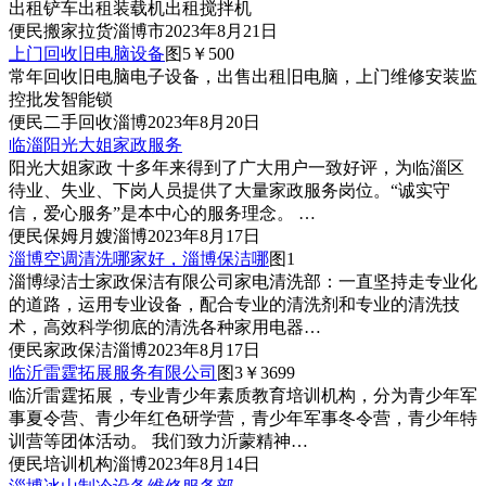
出租铲车出租装载机出租搅拌机
便民
搬家拉货
淄博市
2023年8月21日
上门回收旧电脑设备
图5
￥500
常年回收旧电脑电子设备，出售出租旧电脑，上门维修安装监
控批发智能锁
便民
二手回收
淄博
2023年8月20日
临淄阳光大姐家政服务
阳光大姐家政 十多年来得到了广大用户一致好评，为临淄区
待业、失业、下岗人员提供了大量家政服务岗位。“诚实守
信，爱心服务”是本中心的服务理念。 …
便民
保姆月嫂
淄博
2023年8月17日
淄博空调清洗哪家好，淄博保洁哪
图1
淄博绿洁士家政保洁有限公司家电清洗部：一直坚持走专业化
的道路，运用专业设备，配合专业的清洗剂和专业的清洗技
术，高效科学彻底的清洗各种家用电器…
便民
家政保洁
淄博
2023年8月17日
临沂雷霆拓展服务有限公司
图3
￥3699
临沂雷霆拓展，专业青少年素质教育培训机构，分为青少年军
事夏令营、青少年红色研学营，青少年军事冬令营，青少年特
训营等团体活动。 我们致力沂蒙精神…
便民
培训机构
淄博
2023年8月14日