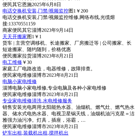
便民
其它
恩施
2025年6月8日
电话交换机安装,门禁/视频监控
图1
￥200
电话交换机安装,门禁/视频监控维修,网络布线,光缆熔
接:13370551159
商家
便民
其它
淄博
2023年9月14日
天天开搬家
图1
￥1
货车 | 主营空调移机、长途搬家、厂房搬迁等 | 公司搬家、长
短途搬家、随约随到，价格优惠
便民
搬家拉货
淄博
2023年8月21日
电工维修
￥30
家庭工厂电路改造，电器维修，故障排查。
便民
家电维修
淄博市
2023年8月21日
电脑小家电维修
淄博电脑小家电维修,专业电脑及各种小家电维修
便民
家电维修
淄博市
2023年8月21日
专业家电维修清洗,水电维修服务
销售安装光电两用太阳能热水器、油烟机、燃气灶、燃气热水
器、储水式电热水器、电视卫星锅天线，油烟机油污克星＝洁
雅强力油污净。灯具，插座，浴霸，…
便民
家电维修
淄博市
2023年8月21日
铲车出租,装载机出租,搅拌机出