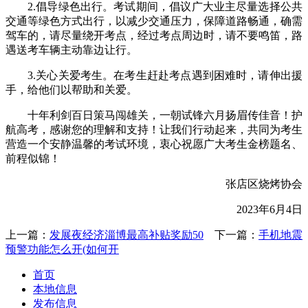
2.倡导绿色出行。考试期间，倡议广大业主尽量选择公共
交通等绿色方式出行，以减少交通压力，保障道路畅通，确需
驾车的，请尽量绕开考点，经过考点周边时，请不要鸣笛，路
遇送考车辆主动靠边让行。
3.关心关爱考生。在考生赶赴考点遇到困难时，请伸出援
手，给他们以帮助和关爱。
十年利剑百日策马闯雄关，一朝试锋六月扬眉传佳音！护
航高考，感谢您的理解和支持！让我们行动起来，共同为考生
营造一个安静温馨的考试环境，衷心祝愿广大考生金榜题名、
前程似锦！
张店区烧烤协会
2023年6月4日
上一篇：
发展夜经济淄博最高补贴奖励50
下一篇：
手机地震
预警功能怎么开(如何开
首页
本地信息
发布信息